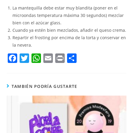
La mantequilla debe estar muy blandita (poner en el
microondas temperatura máxima 30 segundos) mezclar
bien con el azúcar glass.
Cuando ya estén bien mezclados, añadir el queso crema.
Repartir el frosting por encima de la torta y conservar en
la nevera.
F
T
W
E
Pr
C
a
w
h
m
in
o
c
itt
at
ai
t
m
e
er
s
l
p
TAMBIÉN PODRÍA GUSTARTE
b
A
ar
o
p
tir
o
p
k