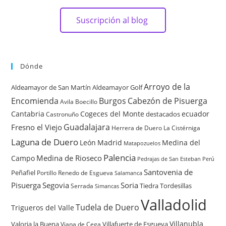
Suscripción al blog
Dónde
Arroyo de la
Aldeamayor de San Martín
Aldeamayor Golf
Encomienda
Burgos
Cabezón de Pisuerga
Avila
Boecillo
Cantabria
Cogeces del Monte
ecuador
destacados
Castronuño
Guadalajara
Fresno el Viejo
Herrera de Duero
La Cistérniga
Laguna de Duero
León
Madrid
Medina del
Matapozuelos
Palencia
Medina de Rioseco
Campo
Pedrajas de San Esteban
Perú
Santovenia de
Peñafiel
Renedo de Esgueva
Portillo
Salamanca
Pisuerga
Segovia
Soria
Tiedra
Tordesillas
Serrada
Simancas
Valladolid
Tudela de Duero
Trigueros del Valle
Villanubla
Valoria la Buena
Villafuerte de Esgueva
Viana de Cega