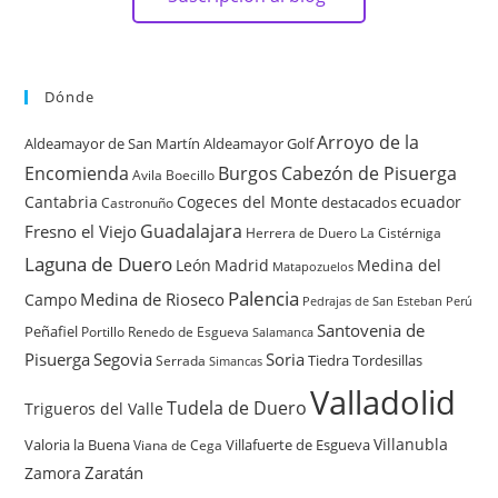
Dónde
Arroyo de la
Aldeamayor de San Martín
Aldeamayor Golf
Encomienda
Burgos
Cabezón de Pisuerga
Avila
Boecillo
Cantabria
Cogeces del Monte
ecuador
destacados
Castronuño
Guadalajara
Fresno el Viejo
Herrera de Duero
La Cistérniga
Laguna de Duero
León
Madrid
Medina del
Matapozuelos
Palencia
Medina de Rioseco
Campo
Pedrajas de San Esteban
Perú
Santovenia de
Peñafiel
Renedo de Esgueva
Portillo
Salamanca
Pisuerga
Segovia
Soria
Tiedra
Tordesillas
Serrada
Simancas
Valladolid
Tudela de Duero
Trigueros del Valle
Villanubla
Valoria la Buena
Villafuerte de Esgueva
Viana de Cega
Zaratán
Zamora