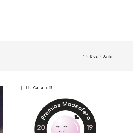
>
Blog
>
Avila
He Ganado!!!