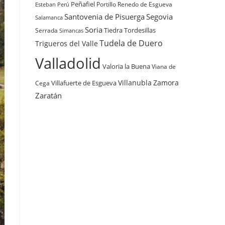
Peñafiel
Renedo de Esgueva
Portillo
Esteban
Perú
Santovenia de Pisuerga
Segovia
Salamanca
Soria
Tiedra
Tordesillas
Serrada
Simancas
Tudela de Duero
Trigueros del Valle
Valladolid
Valoria la Buena
Viana de
Villanubla
Zamora
Villafuerte de Esgueva
Cega
Zaratán