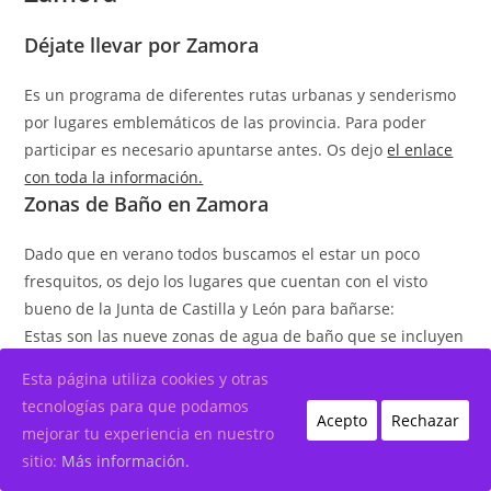
Déjate llevar por Zamora
Es un programa de diferentes rutas urbanas y senderismo
por lugares emblemáticos de las provincia. Para poder
participar es necesario apuntarse antes. Os dejo
el enlace
con toda la información.
Zonas de Baño en Zamora
Dado que en verano todos buscamos el estar un poco
fresquitos, os dejo los lugares que cuentan con el visto
bueno de la Junta de Castilla y León para bañarse:
Estas son las nueve zonas de agua de baño que se incluyen
en el censo por Sanidad Ambiental este año 2021
Esta página utiliza cookies y otras
tecnologías para que podamos
Río Duero a su paso por Zamora
Acepto
Rechazar
mejorar tu experiencia en nuestro
Lago de Sanabria en Galende
sitio:
Más información.
Río Tera en Milles de la Polvorosa