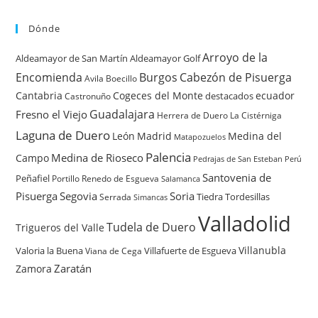
Dónde
Arroyo de la
Aldeamayor de San Martín
Aldeamayor Golf
Encomienda
Burgos
Cabezón de Pisuerga
Avila
Boecillo
Cantabria
Cogeces del Monte
ecuador
destacados
Castronuño
Guadalajara
Fresno el Viejo
Herrera de Duero
La Cistérniga
Laguna de Duero
León
Madrid
Medina del
Matapozuelos
Palencia
Medina de Rioseco
Campo
Pedrajas de San Esteban
Perú
Santovenia de
Peñafiel
Renedo de Esgueva
Portillo
Salamanca
Pisuerga
Segovia
Soria
Tiedra
Tordesillas
Serrada
Simancas
Valladolid
Tudela de Duero
Trigueros del Valle
Villanubla
Valoria la Buena
Villafuerte de Esgueva
Viana de Cega
Zaratán
Zamora