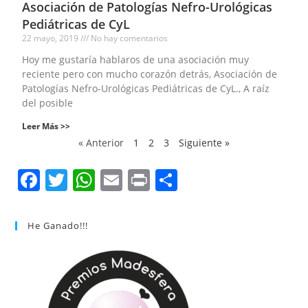
Asociación de Patologías Nefro-Urológicas
Pediátricas de CyL
22 mayo, 2019
No hay comentarios
Hoy me gustaría hablaros de una asociación muy
reciente pero con mucho corazón detrás, Asociación de
Patologías Nefro-Urológicas Pediátricas de CyL., A raíz
del posible
Leer Más >>
« Anterior
1
2
3
Siguiente »
F
T
W
E
Pr
C
a
w
h
m
in
o
c
itt
at
ai
t
m
He Ganado!!!
e
er
s
l
p
b
A
ar
o
p
tir