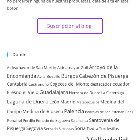
no perderte ninguna de nuestras propuestas, date de alta en este
botón.
Suscripción al blog
Dónde
Arroyo de la
Aldeamayor de San Martín
Aldeamayor Golf
Encomienda
Burgos
Cabezón de Pisuerga
Avila
Boecillo
Cantabria
Cogeces del Monte
ecuador
destacados
Castronuño
Guadalajara
Fresno el Viejo
Herrera de Duero
La Cistérniga
Laguna de Duero
León
Madrid
Medina del
Matapozuelos
Palencia
Medina de Rioseco
Campo
Pedrajas de San Esteban
Perú
Santovenia de
Peñafiel
Renedo de Esgueva
Portillo
Salamanca
Pisuerga
Segovia
Soria
Tiedra
Tordesillas
Serrada
Simancas