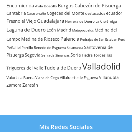
Encomienda
Burgos
Cabezón de Pisuerga
Avila
Boecillo
Cantabria
Cogeces del Monte
ecuador
destacados
Castronuño
Guadalajara
Fresno el Viejo
Herrera de Duero
La Cistérniga
Laguna de Duero
León
Madrid
Medina del
Matapozuelos
Palencia
Medina de Rioseco
Campo
Pedrajas de San Esteban
Perú
Santovenia de
Peñafiel
Renedo de Esgueva
Portillo
Salamanca
Pisuerga
Segovia
Soria
Tiedra
Tordesillas
Serrada
Simancas
Valladolid
Tudela de Duero
Trigueros del Valle
Villanubla
Valoria la Buena
Villafuerte de Esgueva
Viana de Cega
Zaratán
Zamora
Mis Redes Sociales