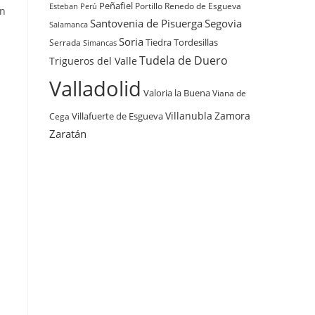
Peñafiel
Renedo de Esgueva
Portillo
Esteban
Perú
án
Santovenia de Pisuerga
Segovia
Salamanca
Soria
Tiedra
Tordesillas
Serrada
Simancas
Tudela de Duero
Trigueros del Valle
Valladolid
Valoria la Buena
Viana de
Villanubla
Zamora
Villafuerte de Esgueva
Cega
Zaratán