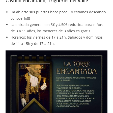
Castillo encantado, Trigueros del Valle
Ha abierto sus puertas hace poco… y estamos deseando
conocerlo!!!
La entrada general son 5€ y 4,50€ reducida para niños
de 3 a 11 años, los menores de 3 años es gratis.
Horarios: los viernes de 17 a 21h. Sábados y domingos
de 11 a 15h y de 17 a 21h.