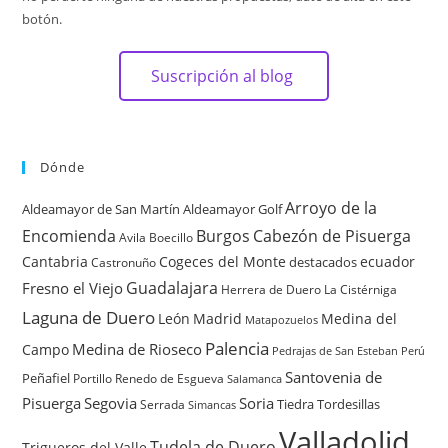
botón.
Suscripción al blog
Dónde
Arroyo de la
Aldeamayor de San Martín
Aldeamayor Golf
Encomienda
Burgos
Cabezón de Pisuerga
Avila
Boecillo
Cantabria
Cogeces del Monte
ecuador
destacados
Castronuño
Guadalajara
Fresno el Viejo
Herrera de Duero
La Cistérniga
Laguna de Duero
León
Madrid
Medina del
Matapozuelos
Palencia
Medina de Rioseco
Campo
Pedrajas de San Esteban
Perú
Santovenia de
Peñafiel
Renedo de Esgueva
Portillo
Salamanca
Pisuerga
Segovia
Soria
Tiedra
Tordesillas
Serrada
Simancas
Valladolid
Tudela de Duero
Trigueros del Valle