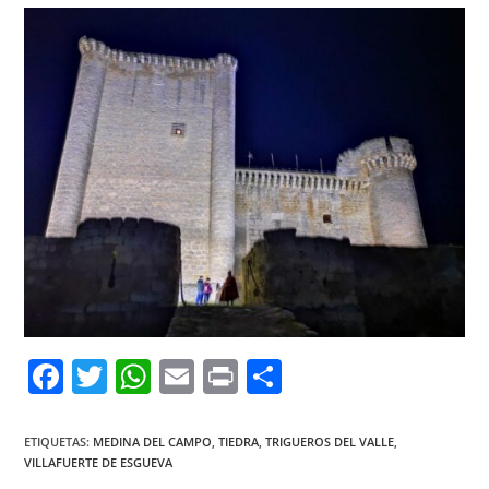
F
T
W
E
Pr
C
a
w
h
m
in
o
c
itt
at
ai
t
m
ETIQUETAS:
MEDINA DEL CAMPO
,
TIEDRA
,
TRIGUEROS DEL VALLE
,
VILLAFUERTE DE ESGUEVA
e
er
s
l
p