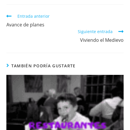
b
A
ar
o
p
tir
Entrada anterior
o
p
Avance de planes
k
Siguiente entrada
Viviendo el Medievo
TAMBIÉN PODRÍA GUSTARTE