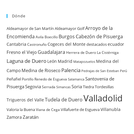
Dónde
Arroyo de la
Aldeamayor de San Martín
Aldeamayor Golf
Encomienda
Burgos
Cabezón de Pisuerga
Avila
Boecillo
Cantabria
Cogeces del Monte
ecuador
destacados
Castronuño
Guadalajara
Fresno el Viejo
Herrera de Duero
La Cistérniga
Laguna de Duero
León
Madrid
Medina del
Matapozuelos
Palencia
Medina de Rioseco
Campo
Pedrajas de San Esteban
Perú
Santovenia de
Peñafiel
Renedo de Esgueva
Portillo
Salamanca
Pisuerga
Segovia
Soria
Tiedra
Tordesillas
Serrada
Simancas
Valladolid
Tudela de Duero
Trigueros del Valle
Villanubla
Valoria la Buena
Villafuerte de Esgueva
Viana de Cega
Zaratán
Zamora