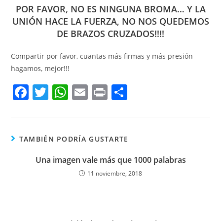
POR FAVOR, NO ES NINGUNA BROMA… Y LA
UNIÓN HACE LA FUERZA, NO NOS QUEDEMOS
DE BRAZOS CRUZADOS!!!!
Compartir por favor, cuantas más firmas y más presión
hagamos, mejor!!!
F
T
W
E
Pr
C
a
w
h
m
in
o
c
itt
at
ai
t
m
e
er
s
l
p
TAMBIÉN PODRÍA GUSTARTE
b
A
ar
Una imagen vale más que 1000 palabras
o
p
tir
11 noviembre, 2018
o
p
k