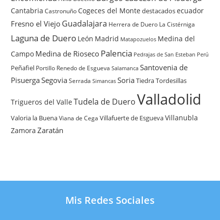
Cantabria
Cogeces del Monte
ecuador
destacados
Castronuño
Guadalajara
Fresno el Viejo
Herrera de Duero
La Cistérniga
Laguna de Duero
León
Madrid
Medina del
Matapozuelos
Palencia
Medina de Rioseco
Campo
Pedrajas de San Esteban
Perú
Santovenia de
Peñafiel
Renedo de Esgueva
Portillo
Salamanca
Pisuerga
Segovia
Soria
Tiedra
Tordesillas
Serrada
Simancas
Valladolid
Tudela de Duero
Trigueros del Valle
Villanubla
Valoria la Buena
Villafuerte de Esgueva
Viana de Cega
Zaratán
Zamora
Mis Redes Sociales