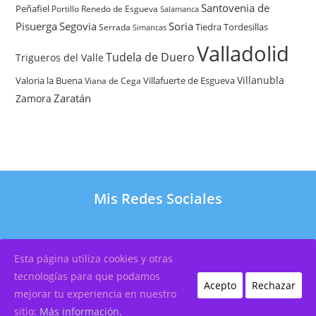
Santovenia de
Peñafiel
Renedo de Esgueva
Portillo
Salamanca
Pisuerga
Segovia
Soria
Tiedra
Tordesillas
Serrada
Simancas
Valladolid
Tudela de Duero
Trigueros del Valle
Villanubla
Valoria la Buena
Villafuerte de Esgueva
Viana de Cega
Zaratán
Zamora
Mis Redes Sociales
Esta página utiliza cookies y otras
Copyright 2026 – Por
OscarXavier Diseño Web
tecnologías para que podamos
Acepto
Rechazar
Política de Cookies
|
Aviso Legal
|
Política de
mejorar tu experiencia en nuestro
Privacidad
sitio:
Más información.