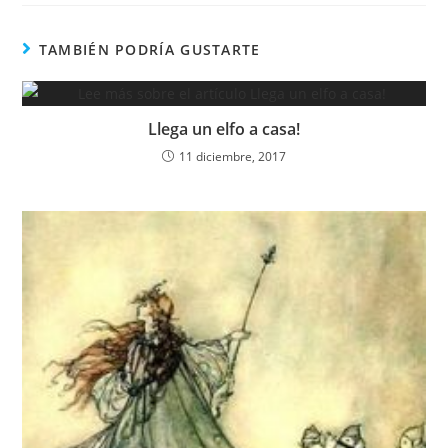
c
itt
at
ai
t
m
e
er
s
l
p
TAMBIÉN PODRÍA GUSTARTE
b
A
ar
o
p
tir
Llega un elfo a casa!
o
p
11 diciembre, 2017
k