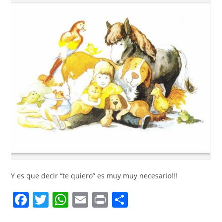
Y es que decir “te quiero” es muy muy necesario!!!
F
T
W
E
Pr
C
a
w
h
m
in
o