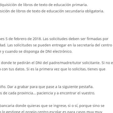
dquisición de libros de texto de educación primaria.
isición de libros de texto de educación secundaria obligatoria.
nes 5 de febrero de 2018. Las solicitudes deben ser firmadas por
d. Las solicitudes se pueden entregar en la secretaría del centro
e y cuando se disponga de DNI electrónico.
donde te pedirán el DNI del padre/madre/tutor solicitante. Si no 
o con tus datos. Si es la primera vez que lo solicitas, tienes que
niño. Dar a grabar para que pase a la siguiente pestaña.
ios de cada provincia… paciencia y a encontrar el vuestro.
ancaria donde quieras que se ingrese, si o sí, porque sino se
o lo gestione el propio centro escolar es para casos muy muy