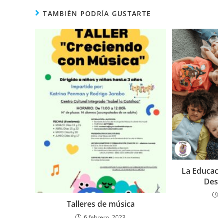
e
er
s
l
p
TAMBIÉN PODRÍA GUSTARTE
b
A
ar
o
p
tir
o
p
k
La Educac
Des
Talleres de música
6 febrero, 2023