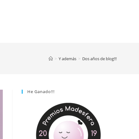
>
Y además
>
Dos años de blog!!!
He Ganado!!!