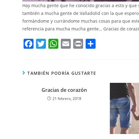
Hay mucha gente que he conocido gracias a esto y que 
también a mucha gente de Valladolid con la que espero p
formándome y currándome muchas cosas para que este b
referencia para mucha mucha gente… Gracias de corazó
F
T
W
E
Pr
C
a
w
h
m
in
o
c
itt
at
ai
t
m
e
er
s
l
p
TAMBIÉN PODRÍA GUSTARTE
b
A
ar
o
Gracias de corazón
p
tir
21 febrero, 2018
o
p
k