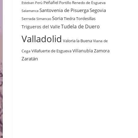
Peñafiel
Renedo de Esgueva
Portillo
Esteban
Perú
Santovenia de Pisuerga
Segovia
Salamanca
Soria
Tiedra
Tordesillas
Serrada
Simancas
Tudela de Duero
Trigueros del Valle
Valladolid
Valoria la Buena
Viana de
Villanubla
Zamora
Villafuerte de Esgueva
Cega
Zaratán