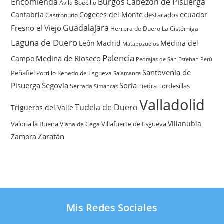
Encomienda
Burgos
Cabezón de Pisuerga
Avila
Boecillo
Cantabria
Cogeces del Monte
ecuador
destacados
Castronuño
Guadalajara
Fresno el Viejo
Herrera de Duero
La Cistérniga
Laguna de Duero
León
Madrid
Medina del
Matapozuelos
Palencia
Medina de Rioseco
Campo
Pedrajas de San Esteban
Perú
Santovenia de
Peñafiel
Renedo de Esgueva
Portillo
Salamanca
Pisuerga
Segovia
Soria
Tiedra
Tordesillas
Serrada
Simancas
Valladolid
Tudela de Duero
Trigueros del Valle
Villanubla
Valoria la Buena
Villafuerte de Esgueva
Viana de Cega
Zaratán
Zamora
Mis Redes Sociales