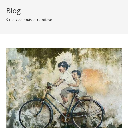
Blog
>
Y además
>
Confieso