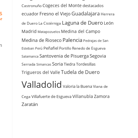
Cogeces del Monte
destacados
Castronuño
Guadalajara
Fresno el Viejo
ecuador
Herrera
Laguna de Duero
León
de Duero
La Cistérniga
Madrid
Medina del Campo
Matapozuelos
Palencia
Medina de Rioseco
Pedrajas de San
n
Peñafiel
Renedo de Esgueva
Portillo
Esteban
Perú
Santovenia de Pisuerga
Segovia
Salamanca
Soria
Tiedra
Tordesillas
Serrada
Simancas
Tudela de Duero
Trigueros del Valle
Valladolid
Valoria la Buena
Viana de
Villanubla
Zamora
Villafuerte de Esgueva
Cega
Zaratán