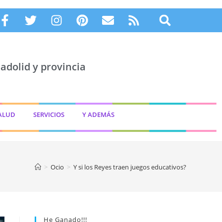
adolid y provincia
ALUD
SERVICIOS
Y ADEMÁS
>
Ocio
>
Y si los Reyes traen juegos educativos?
He Ganado!!!