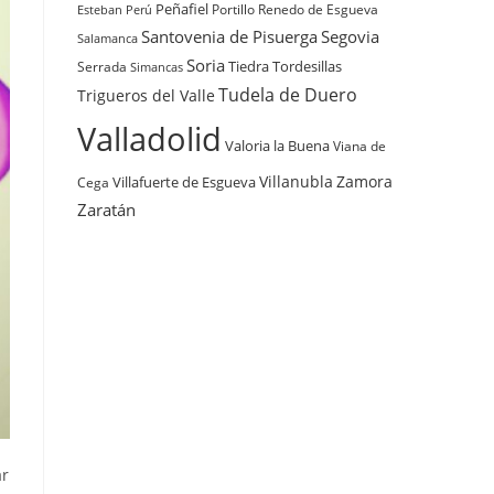
Peñafiel
Renedo de Esgueva
Portillo
Esteban
Perú
Santovenia de Pisuerga
Segovia
Salamanca
Soria
Tiedra
Tordesillas
Serrada
Simancas
Tudela de Duero
Trigueros del Valle
Valladolid
Valoria la Buena
Viana de
Villanubla
Zamora
Villafuerte de Esgueva
Cega
Zaratán
ar