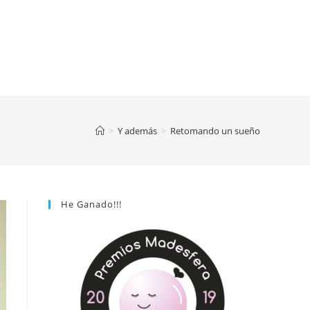
>
Y además
>
Retomando un sueño
He Ganado!!!