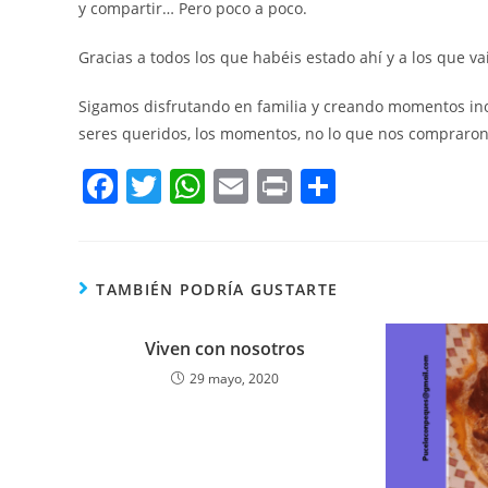
y compartir… Pero poco a poco.
Gracias a todos los que habéis estado ahí y a los que va
Sigamos disfrutando en familia y creando momentos in
seres queridos, los momentos, no lo que nos compraron 
F
T
W
E
Pr
C
a
w
h
m
in
o
c
itt
at
ai
t
m
e
er
s
l
p
TAMBIÉN PODRÍA GUSTARTE
b
A
ar
o
Viven con nosotros
p
tir
29 mayo, 2020
o
p
k