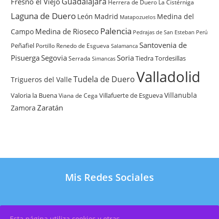
Guadalajara
Fresno el Viejo
Herrera de Duero
La Cistérniga
Laguna de Duero
León
Madrid
Medina del
Matapozuelos
Palencia
Medina de Rioseco
Campo
Pedrajas de San Esteban
Perú
Santovenia de
Peñafiel
Renedo de Esgueva
Portillo
Salamanca
Pisuerga
Segovia
Soria
Tiedra
Tordesillas
Serrada
Simancas
Valladolid
Tudela de Duero
Trigueros del Valle
Villanubla
Valoria la Buena
Villafuerte de Esgueva
Viana de Cega
Zaratán
Zamora
Mis Redes Sociales
Esta página utiliza cookies y otras