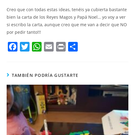
Creo que con todas estas ideas, tenéis ya cubierta bastante
bien la carta de los Reyes Magos y Papá Noel… yo voy a ver
si escribo la carta, aunque creo que me van a decir que NO
por pedir tanto!!!
F
T
W
E
Pr
C
a
w
h
m
in
o
c
itt
at
ai
t
m
e
er
s
l
p
TAMBIÉN PODRÍA GUSTARTE
b
A
ar
o
p
tir
o
p
k