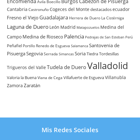
Encomienda
Burgos
Cabezón de Pisuerga
Avila
Boecillo
Cantabria
Cogeces del Monte
ecuador
destacados
Castronuño
Guadalajara
Fresno el Viejo
Herrera de Duero
La Cistérniga
Laguna de Duero
León
Madrid
Medina del
Matapozuelos
Palencia
Medina de Rioseco
Campo
Pedrajas de San Esteban
Perú
Santovenia de
Peñafiel
Renedo de Esgueva
Portillo
Salamanca
Pisuerga
Segovia
Soria
Tiedra
Tordesillas
Serrada
Simancas
Valladolid
Tudela de Duero
Trigueros del Valle
Villanubla
Valoria la Buena
Villafuerte de Esgueva
Viana de Cega
Zaratán
Zamora
Mis Redes Sociales