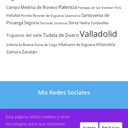
Palencia
Medina de Rioseco
Campo
Pedrajas de San Esteban
Perú
Santovenia de
Peñafiel
Renedo de Esgueva
Portillo
Salamanca
Pisuerga
Segovia
Soria
Tiedra
Tordesillas
Serrada
Simancas
Valladolid
Tudela de Duero
Trigueros del Valle
Villanubla
Valoria la Buena
Villafuerte de Esgueva
Viana de Cega
Zaratán
Zamora
Mis Redes Sociales
Esta página utiliza cookies y otras
Copyright 2026 – Por
OscarXavier Diseño Web
tecnologías para que podamos
Acepto
Rechazar