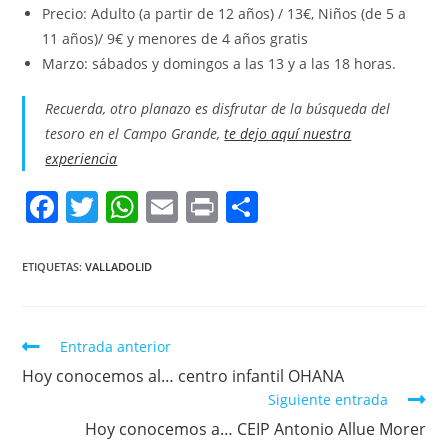
Precio: Adulto (a
partir de 12 años) / 13€, Niños (de 5 a
11 años)/ 9€ y menores de 4 años gratis
Marzo: sábados y domingos a las 13 y a las 18 horas.
Recuerda, otro planazo es disfrutar de la búsqueda del
tesoro en el Campo Grande,
te dejo aquí nuestra
experiencia
F
T
W
E
Pr
C
a
w
h
m
in
o
c
itt
at
ai
t
m
ETIQUETAS:
VALLADOLID
e
er
s
l
p
b
A
ar
Entrada anterior
o
p
tir
Hoy conocemos al… centro infantil OHANA
o
p
Siguiente entrada
k
Hoy conocemos a… CEIP Antonio Allue Morer