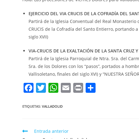
EJERCICIO DEL VIA CRUCIS DE LA COFRADÍA DEL SAN
Partirá de la Iglesia Conventual del Real Monasterio
CRUCIS de la Cofradía del Santo Entierro, portando
siglo XVII)
VIA-CRUCIS DE LA EXALTACIÓN DE LA SANTA CRUZ
Y
Partirá de la Iglesia Parroquial de Ntra. Sra. del Carm
Sra. de los Dolores con los “pasos”, portados a h
Vallisoletano, finales del siglo XVI) y “NUESTRA SEÑO
F
T
W
E
Pr
C
a
w
h
m
in
o
c
itt
at
ai
t
m
ETIQUETAS:
VALLADOLID
e
er
s
l
p
b
A
ar
Entrada anterior
o
p
tir