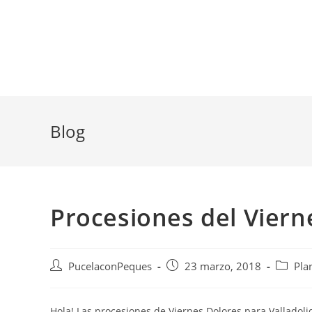
Blog
Procesiones del Viern
PucelaconPeques
23 marzo, 2018
Pla
Hola! Las procesiones de Viernes Dolores para Valladolid