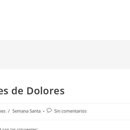
es de Dolores
nes
/
Semana Santa
Sin comentarios
 son las siguientes: