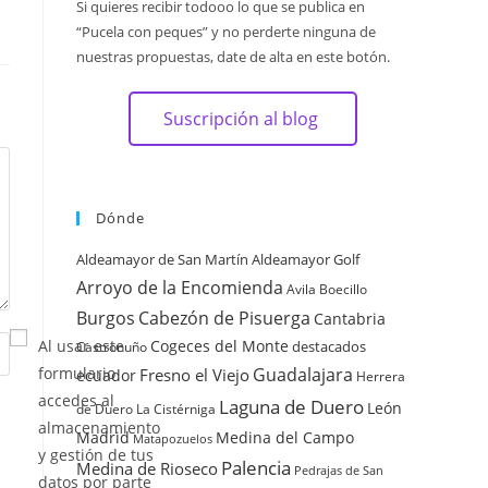
Si quieres recibir todooo lo que se publica en
“Pucela con peques” y no perderte ninguna de
nuestras propuestas, date de alta en este botón.
Suscripción al blog
Dónde
Aldeamayor de San Martín
Aldeamayor Golf
Arroyo de la Encomienda
Avila
Boecillo
Burgos
Cabezón de Pisuerga
Cantabria
Cogeces del Monte
Al usar este
destacados
Castronuño
Guadalajara
formulario
Fresno el Viejo
ecuador
Herrera
accedes al
Laguna de Duero
León
de Duero
La Cistérniga
almacenamiento
Madrid
Medina del Campo
Matapozuelos
y gestión de tus
Palencia
Medina de Rioseco
Pedrajas de San
datos por parte