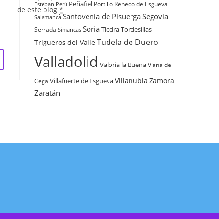
Peñafiel
Renedo de Esgueva
Portillo
Esteban
Perú
de este blog
*
Santovenia de Pisuerga
Segovia
Salamanca
Soria
Tiedra
Tordesillas
Serrada
Simancas
Tudela de Duero
Trigueros del Valle
Valladolid
Valoria la Buena
Viana de
Villanubla
Zamora
Villafuerte de Esgueva
Cega
Zaratán