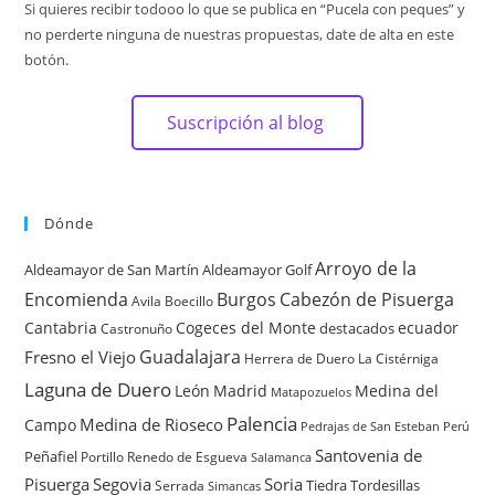
Si quieres recibir todooo lo que se publica en “Pucela con peques” y
no perderte ninguna de nuestras propuestas, date de alta en este
botón.
Suscripción al blog
Dónde
Arroyo de la
Aldeamayor de San Martín
Aldeamayor Golf
Encomienda
Burgos
Cabezón de Pisuerga
Avila
Boecillo
Cantabria
Cogeces del Monte
ecuador
destacados
Castronuño
Guadalajara
Fresno el Viejo
Herrera de Duero
La Cistérniga
Laguna de Duero
León
Madrid
Medina del
Matapozuelos
Palencia
Medina de Rioseco
Campo
Pedrajas de San Esteban
Perú
Santovenia de
Peñafiel
Renedo de Esgueva
Portillo
Salamanca
Pisuerga
Segovia
Soria
Tiedra
Tordesillas
Serrada
Simancas