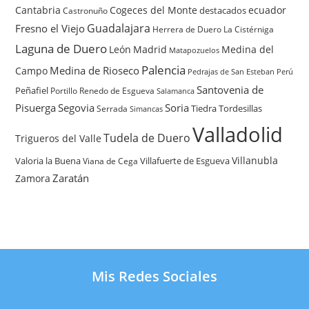
Cantabria
Cogeces del Monte
ecuador
destacados
Castronuño
Guadalajara
Fresno el Viejo
Herrera de Duero
La Cistérniga
Laguna de Duero
León
Madrid
Medina del
Matapozuelos
Palencia
Medina de Rioseco
Campo
Pedrajas de San Esteban
Perú
Santovenia de
Peñafiel
Renedo de Esgueva
Portillo
Salamanca
Pisuerga
Segovia
Soria
Tiedra
Tordesillas
Serrada
Simancas
Valladolid
Tudela de Duero
Trigueros del Valle
Villanubla
Valoria la Buena
Villafuerte de Esgueva
Viana de Cega
Zaratán
Zamora
Mis Redes Sociales