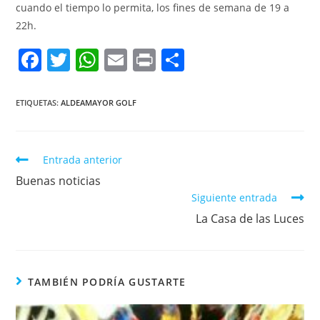
cuando el tiempo lo permita, los fines de semana de 19 a
22h.
F
T
W
E
Pr
C
a
w
h
m
in
o
c
itt
at
ai
t
m
ETIQUETAS:
ALDEAMAYOR GOLF
e
er
s
l
p
b
A
ar
Entrada anterior
o
p
tir
Buenas noticias
o
p
Siguiente entrada
k
La Casa de las Luces
TAMBIÉN PODRÍA GUSTARTE