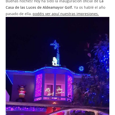
Buenas noches! Hoy ha sido la inauguración oficial de
La
Casa de las Luces de Aldeamayor Golf.
Ya os hablé el año
pasado de ella,
podéis ver aquí nuestras impresiones.