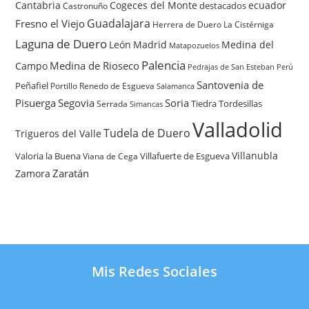
Cantabria
Cogeces del Monte
ecuador
destacados
Castronuño
Guadalajara
Fresno el Viejo
Herrera de Duero
La Cistérniga
Laguna de Duero
León
Madrid
Medina del
Matapozuelos
Palencia
Medina de Rioseco
Campo
Pedrajas de San Esteban
Perú
Santovenia de
Peñafiel
Renedo de Esgueva
Portillo
Salamanca
Pisuerga
Segovia
Soria
Tiedra
Tordesillas
Serrada
Simancas
Valladolid
Tudela de Duero
Trigueros del Valle
Villanubla
Valoria la Buena
Villafuerte de Esgueva
Viana de Cega
Zaratán
Zamora
Mis Redes Sociales