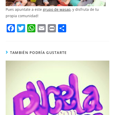
Pues apuntate a este
grupo de wasap
, y disfruta de tu
propia comunidad!
F
T
W
E
Pr
C
a
w
h
m
in
o
c
itt
at
ai
t
m
e
er
s
l
p
TAMBIÉN PODRÍA GUSTARTE
b
A
ar
o
p
tir
o
p
k