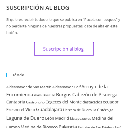
SUSCRIPCIÓN AL BLOG
Si quieres recibir todooo lo que se publica en “Pucela con peques” y
no perderte ninguna de nuestras propuestas, date de alta en este
botón.
Suscripción al blog
Dónde
Arroyo de la
Aldeamayor de San Martín
Aldeamayor Golf
Encomienda
Burgos
Cabezón de Pisuerga
Avila
Boecillo
Cantabria
Cogeces del Monte
ecuador
destacados
Castronuño
Guadalajara
Fresno el Viejo
Herrera de Duero
La Cistérniga
Laguna de Duero
León
Madrid
Medina del
Matapozuelos
Palencia
Medina de Rioseco
Campo
Pedrajas de San Esteban
Perú