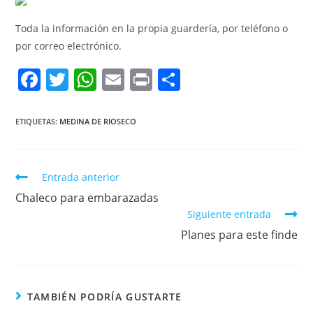
Toda la información en la propia guardería, por teléfono o
por correo electrónico.
F
T
W
E
Pr
C
a
w
h
m
in
o
c
itt
at
ai
t
m
ETIQUETAS:
MEDINA DE RIOSECO
e
er
s
l
p
b
A
ar
Entrada anterior
o
p
tir
Chaleco para embarazadas
o
p
Siguiente entrada
k
Planes para este finde
TAMBIÉN PODRÍA GUSTARTE