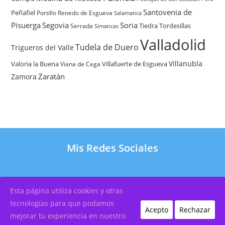
Santovenia de
Peñafiel
Renedo de Esgueva
Portillo
Salamanca
Pisuerga
Segovia
Soria
Tiedra
Tordesillas
Serrada
Simancas
Valladolid
Tudela de Duero
Trigueros del Valle
Villanubla
Valoria la Buena
Villafuerte de Esgueva
Viana de Cega
Zaratán
Zamora
Mis Redes Sociales
Esta página utiliza cookies y otras
Copyright 2026 – Por
OscarXavier Diseño Web
tecnologías para que podamos
Acepto
Rechazar
Política de Cookies
|
Aviso Legal
|
Política de
mejorar tu experiencia en nuestro