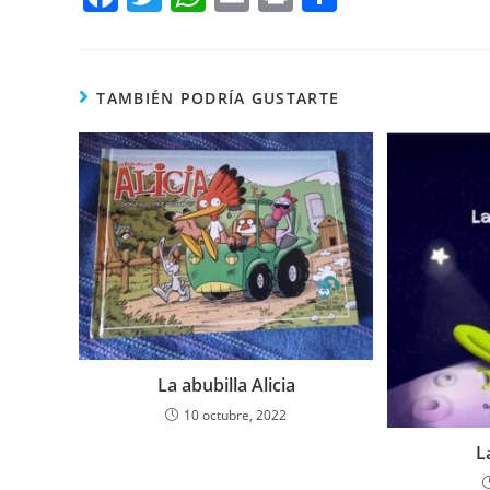
a
w
h
m
in
o
c
itt
at
ai
t
m
e
er
s
l
p
TAMBIÉN PODRÍA GUSTARTE
b
A
ar
o
p
tir
o
p
k
La abubilla Alicia
10 octubre, 2022
L