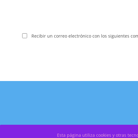
Recibir un correo electrónico con los siguientes co
Esta página utiliza cookies y otras te
Copyright 2026 – Por
OscarXavier Diseño Web