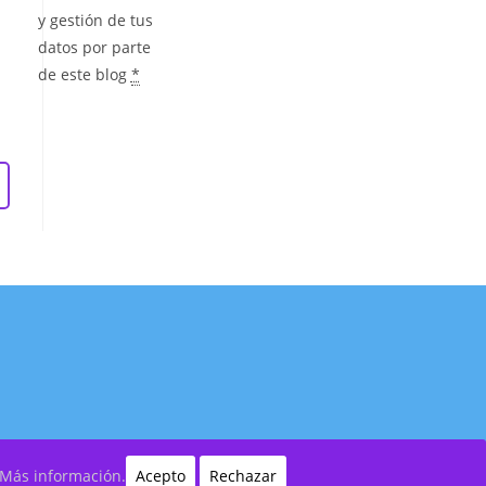
y gestión de tus
datos por parte
de este blog
*
Más información.
Acepto
Rechazar
olítica de Cookies
|
Aviso Legal
|
Política de Privacidad