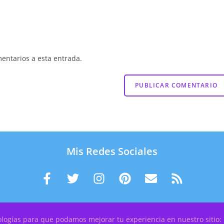
mentarios a esta entrada.
Mis Redes Sociales
cnologías para que podamos mejorar tu experiencia en nuestro sitio:
P