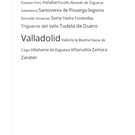
Peñafiel
Renedo de Esgueva
Portillo
Esteban
Perú
Santovenia de Pisuerga
Segovia
Salamanca
Soria
Tiedra
Tordesillas
Serrada
Simancas
Tudela de Duero
Trigueros del Valle
Valladolid
Valoria la Buena
Viana de
Villanubla
Zamora
Villafuerte de Esgueva
Cega
Zaratán