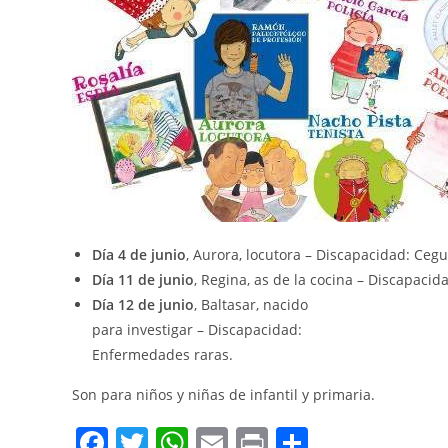
Día 4 de junio
, Aurora, locutora – Discapacidad: Cegu
Día 11 de junio
, Regina, as de la cocina – Discapaci
Día 12 de junio
, Baltasar, nacido
para investigar – Discapacidad:
Enfermedades raras.
Son para niños y niñas de infantil y primaria.
F
T
W
E
Pr
C