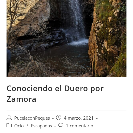
Conociendo el Duero por
Zamora
PucelaconPeques
4 marzo, 2021
Ocio
/
Escapadas
1 comentario