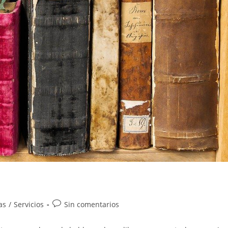
as
/
Servicios
Sin comentarios