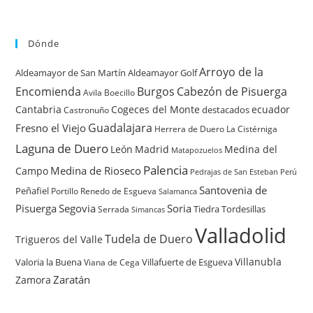
Dónde
Arroyo de la
Aldeamayor de San Martín
Aldeamayor Golf
Encomienda
Burgos
Cabezón de Pisuerga
Avila
Boecillo
Cantabria
Cogeces del Monte
ecuador
destacados
Castronuño
Guadalajara
Fresno el Viejo
Herrera de Duero
La Cistérniga
Laguna de Duero
León
Madrid
Medina del
Matapozuelos
Palencia
Medina de Rioseco
Campo
Pedrajas de San Esteban
Perú
Santovenia de
Peñafiel
Renedo de Esgueva
Portillo
Salamanca
Pisuerga
Segovia
Soria
Tiedra
Tordesillas
Serrada
Simancas
Valladolid
Tudela de Duero
Trigueros del Valle
Villanubla
Valoria la Buena
Villafuerte de Esgueva
Viana de Cega
Zaratán
Zamora