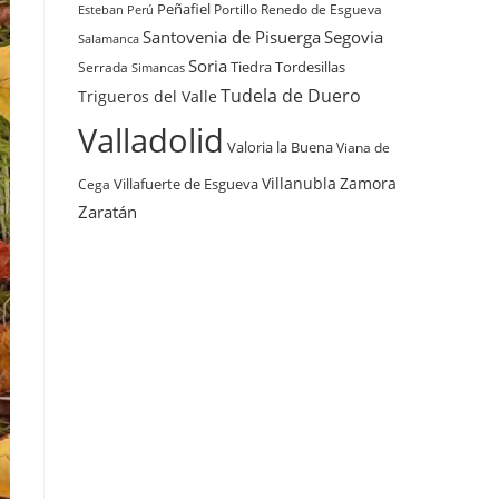
Peñafiel
Renedo de Esgueva
Portillo
Esteban
Perú
Santovenia de Pisuerga
Segovia
Salamanca
Soria
Tiedra
Tordesillas
Serrada
Simancas
Tudela de Duero
Trigueros del Valle
Valladolid
Valoria la Buena
Viana de
Villanubla
Zamora
Villafuerte de Esgueva
Cega
Zaratán