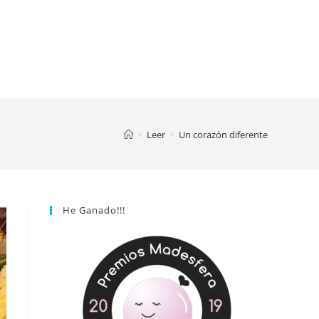
>
Leer
>
Un corazón diferente
He Ganado!!!