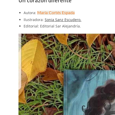
Un corazón diferente
Autora:
María Cortés Espada
Ilustradora:
Sonia Sanz Escudero.
Editorial: Editorial Sar Alejandría.