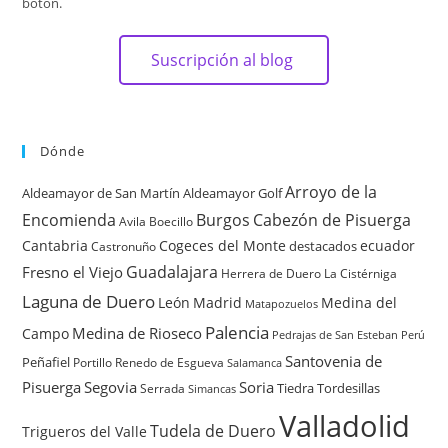
botón.
Suscripción al blog
Dónde
Arroyo de la
Aldeamayor de San Martín
Aldeamayor Golf
Encomienda
Burgos
Cabezón de Pisuerga
Avila
Boecillo
Cantabria
Cogeces del Monte
ecuador
destacados
Castronuño
Guadalajara
Fresno el Viejo
Herrera de Duero
La Cistérniga
Laguna de Duero
León
Madrid
Medina del
Matapozuelos
Palencia
Medina de Rioseco
Campo
Pedrajas de San Esteban
Perú
Santovenia de
Peñafiel
Renedo de Esgueva
Portillo
Salamanca
Pisuerga
Segovia
Soria
Tiedra
Tordesillas
Serrada
Simancas
Valladolid
Tudela de Duero
Trigueros del Valle