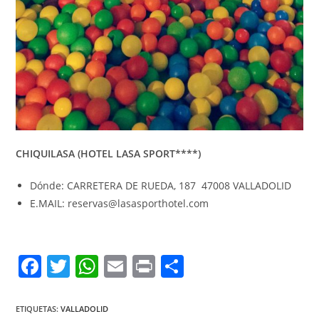
CHIQUILASA (HOTEL LASA SPORT****)
Dónde: CARRETERA DE RUEDA, 187 47008 VALLADOLID
E.MAIL:
reservas@lasasporthotel.com
F
T
W
E
Pr
C
a
w
h
m
in
o
c
itt
at
ai
t
m
ETIQUETAS:
VALLADOLID