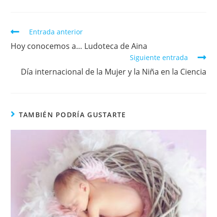
e
er
s
l
p
b
A
ar
Entrada anterior
o
p
tir
Hoy conocemos a… Ludoteca de Aina
o
p
Siguiente entrada
k
Día internacional de la Mujer y la Niña en la Ciencia
TAMBIÉN PODRÍA GUSTARTE