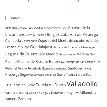
Dónde
Arroyo de la
Aldeamayor de San Martín
Aldeamayor Golf
Encomienda
Burgos
Cabezón de Pisuerga
Avila
Boecillo
Cantabria
Cogeces del Monte
ecuador
destacados
Castronuño
Guadalajara
Fresno el Viejo
Herrera de Duero
La Cistérniga
Laguna de Duero
León
Madrid
Medina del
Matapozuelos
Palencia
Medina de Rioseco
Campo
Pedrajas de San Esteban
Perú
Santovenia de
Peñafiel
Renedo de Esgueva
Portillo
Salamanca
Pisuerga
Segovia
Soria
Tiedra
Tordesillas
Serrada
Simancas
Valladolid
Tudela de Duero
Trigueros del Valle
Villanubla
Valoria la Buena
Villafuerte de Esgueva
Viana de Cega
Zaratán
Zamora