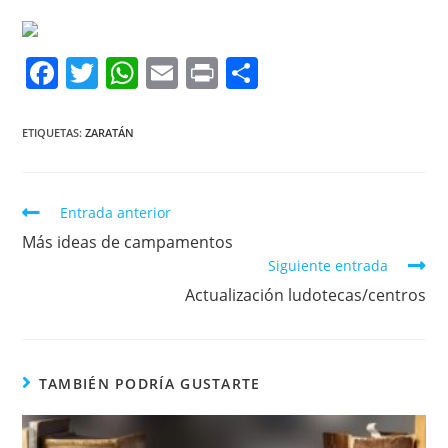
F
T
W
E
Pr
C
a
w
h
m
in
o
c
itt
at
ai
t
m
ETIQUETAS:
ZARATÁN
e
er
s
l
p
b
A
ar
Entrada anterior
o
p
tir
Más ideas de campamentos
o
p
Siguiente entrada
k
Actualización ludotecas/centros
TAMBIÉN PODRÍA GUSTARTE