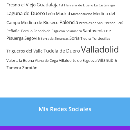
Guadalajara
Fresno el Viejo
Herrera de Duero
La Cistérniga
Laguna de Duero
León
Madrid
Medina del
Matapozuelos
Palencia
Medina de Rioseco
Campo
Pedrajas de San Esteban
Perú
Santovenia de
Peñafiel
Renedo de Esgueva
Portillo
Salamanca
Pisuerga
Segovia
Soria
Tiedra
Tordesillas
Serrada
Simancas
Valladolid
Tudela de Duero
Trigueros del Valle
Villanubla
Valoria la Buena
Villafuerte de Esgueva
Viana de Cega
Zaratán
Zamora
Mis Redes Sociales