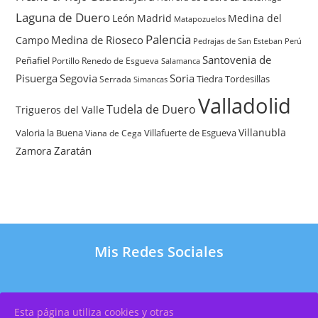
Laguna de Duero
León
Madrid
Medina del
Matapozuelos
Palencia
Medina de Rioseco
Campo
Pedrajas de San Esteban
Perú
Santovenia de
Peñafiel
Renedo de Esgueva
Portillo
Salamanca
Pisuerga
Segovia
Soria
Tiedra
Tordesillas
Serrada
Simancas
Valladolid
Tudela de Duero
Trigueros del Valle
Villanubla
Valoria la Buena
Villafuerte de Esgueva
Viana de Cega
Zaratán
Zamora
Mis Redes Sociales
Esta página utiliza cookies y otras
Copyright 2026 – Por
OscarXavier Diseño Web