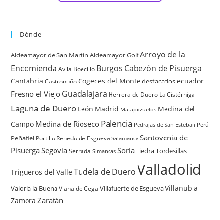
Dónde
Arroyo de la
Aldeamayor de San Martín
Aldeamayor Golf
Encomienda
Burgos
Cabezón de Pisuerga
Avila
Boecillo
Cantabria
Cogeces del Monte
ecuador
destacados
Castronuño
Guadalajara
Fresno el Viejo
Herrera de Duero
La Cistérniga
Laguna de Duero
León
Madrid
Medina del
Matapozuelos
Palencia
Medina de Rioseco
Campo
Pedrajas de San Esteban
Perú
Santovenia de
Peñafiel
Renedo de Esgueva
Portillo
Salamanca
Pisuerga
Segovia
Soria
Tiedra
Tordesillas
Serrada
Simancas
Valladolid
Tudela de Duero
Trigueros del Valle
Villanubla
Valoria la Buena
Villafuerte de Esgueva
Viana de Cega
Zaratán
Zamora