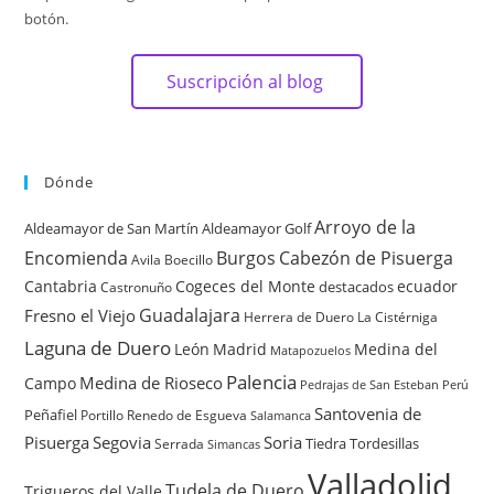
botón.
Suscripción al blog
Dónde
Arroyo de la
Aldeamayor de San Martín
Aldeamayor Golf
Encomienda
Burgos
Cabezón de Pisuerga
Avila
Boecillo
Cantabria
Cogeces del Monte
ecuador
destacados
Castronuño
Guadalajara
Fresno el Viejo
Herrera de Duero
La Cistérniga
Laguna de Duero
León
Madrid
Medina del
Matapozuelos
Palencia
Medina de Rioseco
Campo
Pedrajas de San Esteban
Perú
Santovenia de
Peñafiel
Renedo de Esgueva
Portillo
Salamanca
Pisuerga
Segovia
Soria
Tiedra
Tordesillas
Serrada
Simancas
Valladolid
Tudela de Duero
Trigueros del Valle