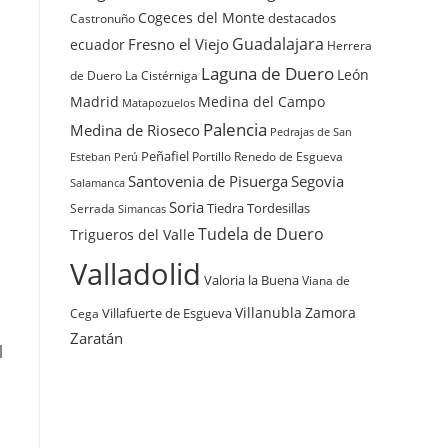
Cogeces del Monte
destacados
Castronuño
Guadalajara
Fresno el Viejo
ecuador
Herrera
Laguna de Duero
León
de Duero
La Cistérniga
Madrid
Medina del Campo
Matapozuelos
Palencia
Medina de Rioseco
Pedrajas de San
Peñafiel
Renedo de Esgueva
Portillo
Esteban
Perú
Santovenia de Pisuerga
Segovia
Salamanca
Soria
Tiedra
Tordesillas
Serrada
Simancas
Tudela de Duero
Trigueros del Valle
Valladolid
Valoria la Buena
Viana de
Villanubla
Zamora
Villafuerte de Esgueva
Cega
Zaratán
l