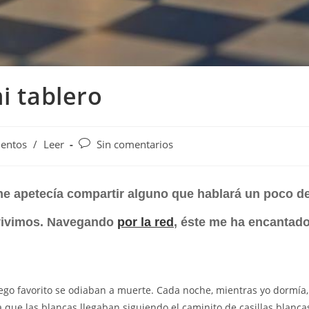
i tablero
entos
/
Leer
Sin comentarios
e apetecía compartir alguno que hablará un poco d
 vivimos. Navegando
por la red
, éste me ha encantado
juego favorito se odiaban a muerte. Cada noche, mientras yo dormía,
la que las blancas llegaban siguiendo el caminito de casillas blanca