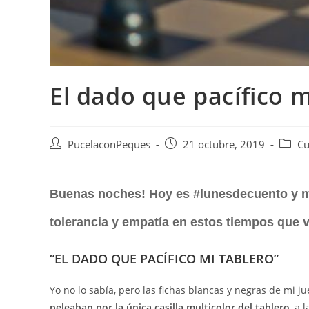
El dado que pacífico m
PucelaconPeques
21 octubre, 2019
Cu
Buenas noches! Hoy es #lunesdecuento y m
tolerancia y empatía en estos tiempos que
“EL DADO QUE PACÍFICO MI TABLERO”
Yo no lo sabía, pero las fichas blancas y negras de mi 
peleaban por la única casilla multicolor del tablero
, a 