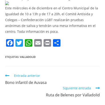
Este miércoles 4 de diciembre en el Centro Municipal de la
Igualdad de 10 a 13h y de 17 a 20h, el Comité Antisida y
Colegas – Confederación LGBT realizarán pruebas
anónimas de saliva y tendrán una mesa informativa en el
centro. Toda información es poca.
F
T
W
E
Pr
C
a
w
h
m
in
o
c
itt
at
ai
t
m
ETIQUETAS:
VALLADOLID
e
er
s
l
p
b
A
ar
Entrada anterior
o
p
tir
Bono infantil de Auvasa
o
p
Siguiente entrada
k
Ruta de Belenes por Valladolid