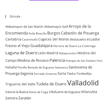
Dónde
Arroyo de la
Aldeamayor de San Martín
Aldeamayor Golf
Encomienda
Burgos
Cabezón de Pisuerga
Avila
Boecillo
Cantabria
Cogeces del Monte
ecuador
destacados
Castronuño
Guadalajara
Fresno el Viejo
Herrera de Duero
La Cistérniga
Laguna de Duero
León
Madrid
Medina del
Matapozuelos
Palencia
Medina de Rioseco
Campo
Pedrajas de San Esteban
Perú
Santovenia de
Peñafiel
Renedo de Esgueva
Portillo
Salamanca
Pisuerga
Segovia
Soria
Tiedra
Tordesillas
Serrada
Simancas
Valladolid
Tudela de Duero
Trigueros del Valle
Villanubla
Valoria la Buena
Villafuerte de Esgueva
Viana de Cega
Zaratán
Zamora