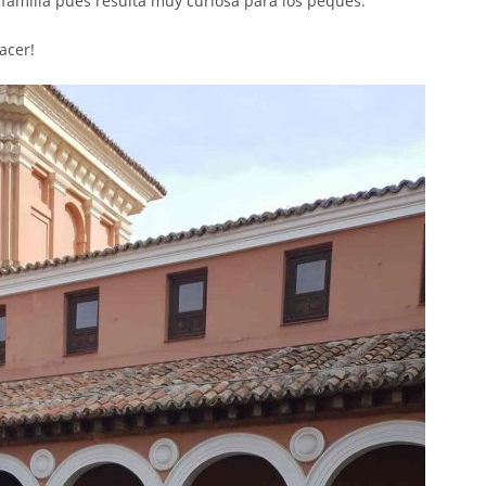
 familia pues resulta muy curiosa para los peques.
acer!