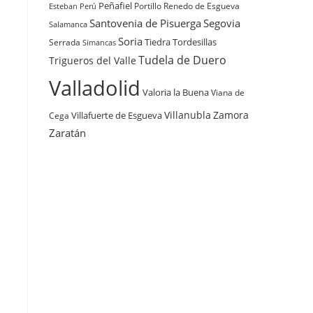
Peñafiel
Renedo de Esgueva
Portillo
Esteban
Perú
Santovenia de Pisuerga
Segovia
Salamanca
Soria
Tiedra
Tordesillas
Serrada
Simancas
Tudela de Duero
Trigueros del Valle
Valladolid
Valoria la Buena
Viana de
Villanubla
Zamora
Villafuerte de Esgueva
Cega
Zaratán