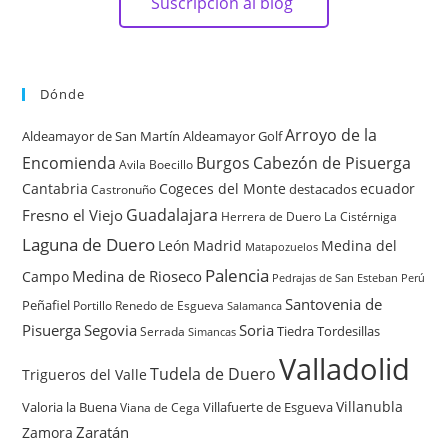
Suscripción al blog
Dónde
Arroyo de la
Aldeamayor de San Martín
Aldeamayor Golf
Encomienda
Burgos
Cabezón de Pisuerga
Avila
Boecillo
Cantabria
Cogeces del Monte
ecuador
destacados
Castronuño
Guadalajara
Fresno el Viejo
Herrera de Duero
La Cistérniga
Laguna de Duero
León
Madrid
Medina del
Matapozuelos
Palencia
Medina de Rioseco
Campo
Pedrajas de San Esteban
Perú
Santovenia de
Peñafiel
Renedo de Esgueva
Portillo
Salamanca
Pisuerga
Segovia
Soria
Tiedra
Tordesillas
Serrada
Simancas
Valladolid
Tudela de Duero
Trigueros del Valle
Villanubla
Valoria la Buena
Villafuerte de Esgueva
Viana de Cega
Zaratán
Zamora