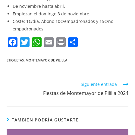
De noviembre hasta abril.
Empiezan el domingo 3 de noviembre.
Coste: 1€/día. Abono 10€/empadronados y 15€/no
empadronados.
F
T
W
E
Pr
C
a
w
h
m
in
o
c
itt
at
ai
t
m
ETIQUETAS:
MONTEMAYOR DE PILILLA
e
er
s
l
p
b
A
ar
Siguiente entrada
o
p
tir
Fiestas de Montemayor de Pililla 2024
o
p
k
TAMBIÉN PODRÍA GUSTARTE