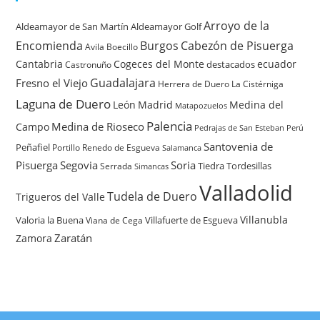
Arroyo de la
Aldeamayor de San Martín
Aldeamayor Golf
Encomienda
Burgos
Cabezón de Pisuerga
Avila
Boecillo
Cantabria
Cogeces del Monte
ecuador
destacados
Castronuño
Guadalajara
Fresno el Viejo
Herrera de Duero
La Cistérniga
Laguna de Duero
León
Madrid
Medina del
Matapozuelos
Palencia
Medina de Rioseco
Campo
Pedrajas de San Esteban
Perú
Santovenia de
Peñafiel
Renedo de Esgueva
Portillo
Salamanca
Pisuerga
Segovia
Soria
Tiedra
Tordesillas
Serrada
Simancas
Valladolid
Tudela de Duero
Trigueros del Valle
Villanubla
Valoria la Buena
Villafuerte de Esgueva
Viana de Cega
Zaratán
Zamora