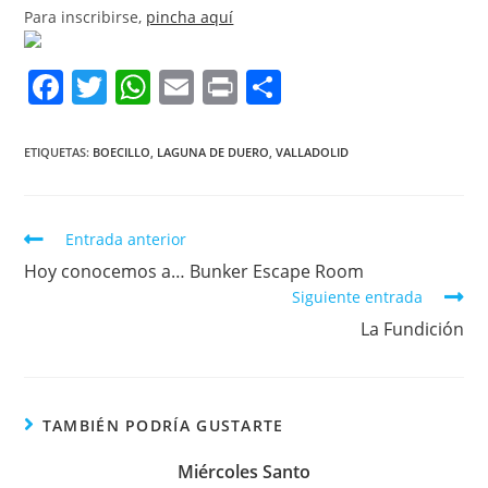
Para inscribirse,
pincha aquí
F
T
W
E
Pr
C
a
w
h
m
in
o
c
itt
at
ai
t
m
ETIQUETAS:
BOECILLO
,
LAGUNA DE DUERO
,
VALLADOLID
e
er
s
l
p
b
A
ar
Entrada anterior
o
p
tir
Hoy conocemos a… Bunker Escape Room
o
p
Siguiente entrada
k
La Fundición
TAMBIÉN PODRÍA GUSTARTE
Miércoles Santo