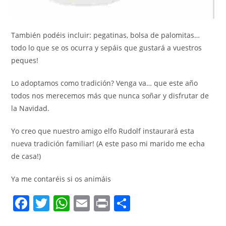
También podéis incluir: pegatinas, bolsa de palomitas…
todo lo que se os ocurra y sepáis que gustará a vuestros
peques!
Lo adoptamos como tradición? Venga va… que este año
todos nos merecemos más que nunca soñar y disfrutar de
la Navidad.
Yo creo que nuestro amigo elfo Rudolf instaurará esta
nueva tradición familiar! (A este paso mi marido me echa
de casa!)
Ya me contaréis si os animáis
F
T
W
E
Pr
C
a
w
h
m
in
o