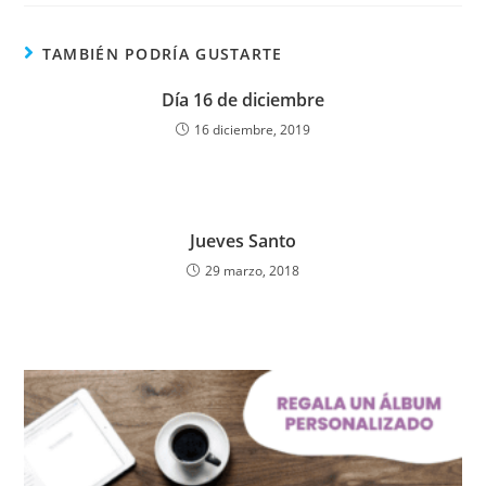
c
itt
at
ai
t
m
e
er
s
l
p
TAMBIÉN PODRÍA GUSTARTE
b
A
ar
Día 16 de diciembre
o
p
tir
16 diciembre, 2019
o
p
k
Jueves Santo
29 marzo, 2018