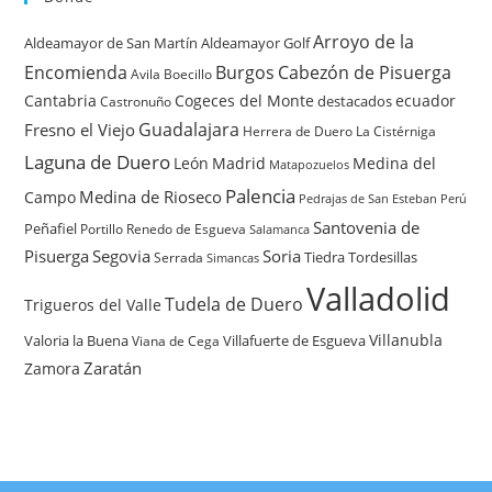
Arroyo de la
Aldeamayor de San Martín
Aldeamayor Golf
Encomienda
Burgos
Cabezón de Pisuerga
Avila
Boecillo
Cantabria
Cogeces del Monte
ecuador
destacados
Castronuño
Guadalajara
Fresno el Viejo
Herrera de Duero
La Cistérniga
Laguna de Duero
León
Madrid
Medina del
Matapozuelos
Palencia
Medina de Rioseco
Campo
Pedrajas de San Esteban
Perú
Santovenia de
Peñafiel
Renedo de Esgueva
Portillo
Salamanca
Pisuerga
Segovia
Soria
Tiedra
Tordesillas
Serrada
Simancas
Valladolid
Tudela de Duero
Trigueros del Valle
Villanubla
Valoria la Buena
Villafuerte de Esgueva
Viana de Cega
Zaratán
Zamora