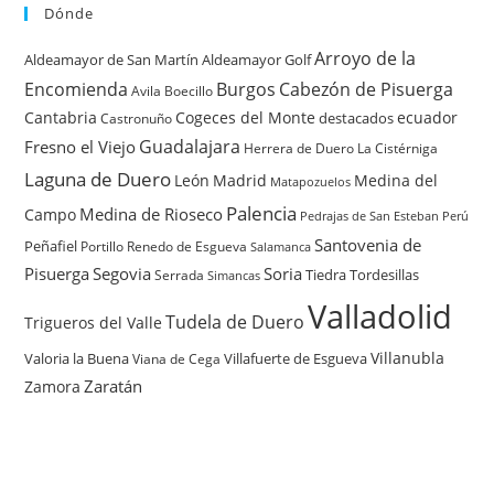
Dónde
Arroyo de la
Aldeamayor de San Martín
Aldeamayor Golf
Encomienda
Burgos
Cabezón de Pisuerga
Avila
Boecillo
Cantabria
Cogeces del Monte
ecuador
destacados
Castronuño
Guadalajara
Fresno el Viejo
Herrera de Duero
La Cistérniga
Laguna de Duero
León
Madrid
Medina del
Matapozuelos
Palencia
Medina de Rioseco
Campo
Pedrajas de San Esteban
Perú
Santovenia de
Peñafiel
Renedo de Esgueva
Portillo
Salamanca
Pisuerga
Segovia
Soria
Tiedra
Tordesillas
Serrada
Simancas
Valladolid
Tudela de Duero
Trigueros del Valle
Villanubla
Valoria la Buena
Villafuerte de Esgueva
Viana de Cega
Zaratán
Zamora