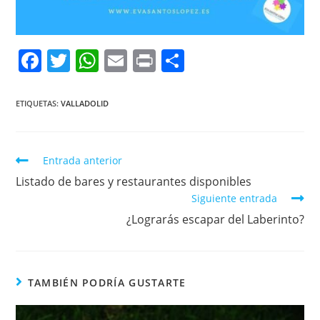
F
T
W
E
Pr
C
a
w
h
m
in
o
c
itt
at
ai
t
m
ETIQUETAS:
VALLADOLID
e
er
s
l
p
b
A
ar
Entrada anterior
o
p
tir
Listado de bares y restaurantes disponibles
o
p
Siguiente entrada
k
¿Lograrás escapar del Laberinto?
TAMBIÉN PODRÍA GUSTARTE