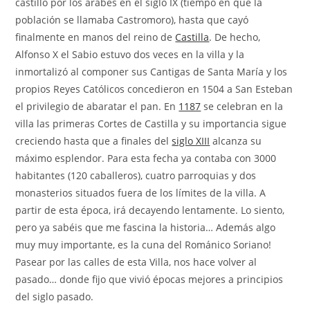
castillo por los árabes en el siglo IX (tiempo en que la
población se llamaba Castromoro), hasta que cayó
finalmente en manos del reino de
Castilla
. De hecho,
Alfonso X el Sabio estuvo dos veces en la villa y la
inmortalizó al componer sus Cantigas de Santa María y los
propios Reyes Católicos concedieron en 1504 a San Esteban
el privilegio de abaratar el pan. En
1187
se celebran en la
villa las primeras Cortes de Castilla y su importancia sigue
creciendo hasta que a finales del
siglo XIII
alcanza su
máximo esplendor. Para esta fecha ya contaba con 3000
habitantes (120 caballeros), cuatro parroquias y dos
monasterios situados fuera de los límites de la villa. A
partir de esta época, irá decayendo lentamente. Lo siento,
pero ya sabéis que me fascina la historia… Además algo
muy muy importante, es la cuna del Románico Soriano!
Pasear por las calles de esta Villa, nos hace volver al
pasado… donde fijo que vivió épocas mejores a principios
del siglo pasado.