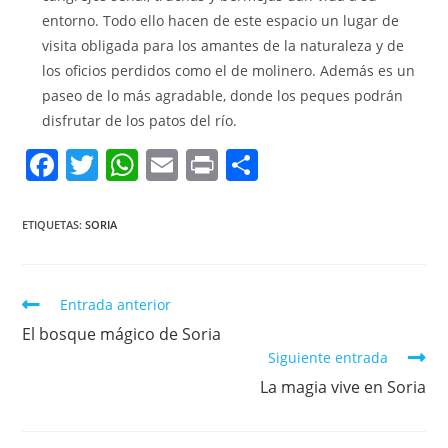
entorno. Todo ello hacen de este espacio un lugar de
visita obligada para los amantes de la naturaleza y de
los oficios perdidos como el de molinero. Además es un
paseo de lo más agradable, donde los peques podrán
disfrutar de los patos del río.
F
T
W
E
Pr
C
a
w
h
m
in
o
c
itt
at
ai
t
m
ETIQUETAS:
SORIA
e
er
s
l
p
b
A
ar
Entrada anterior
o
p
tir
El bosque mágico de Soria
o
p
Siguiente entrada
k
La magia vive en Soria