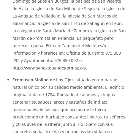
Domingo de Silos en Burgos: la basílica de San Vicente
de Ávila: la iglesia de San Millán de Segovia: la iglesia de
La Antigua de Valladolid: la iglesia de San Marcos de
Salamanca: la iglesia de San Tirso de Sahagún en León:
la colegiata de Santa María de Zamora y la iglesia de San
Martín de Frómista en Palencia. Es pequeñito pero
merece la pena. Está en Camino del Molino s/n.
Información y horarios en: Oficina de turismo: 975 350
292 y Ayuntamiento: 975 350 002 o
http://www.sanestebandegormaz.org
Ecomuseo Molino de Los Ojos
, situado en un paraje
natural único por su calidad medio ambienta. El edificio
original data de 1784. Rodeado de álamos y chopos
centenarios, sauces, arces y castaños de indias;
manantiales de los ojos que brotan de la tierra
produciendo un burbujeo constante; jilgeros, ruiseñores
y otras aves de la ribera junto al río Duero con sus
cangrejos señal, truchas y bermejas dan vida a su