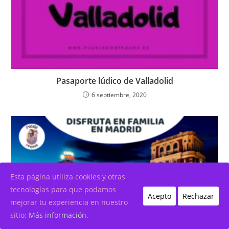
Pasaporte lúdico de Valladolid
6 septiembre, 2020
Esta página utiliza cookies y otras
tecnologías para que podamos
Acepto
Rechazar
mejorar tu experiencia en nuestro
sitio:
Más información.