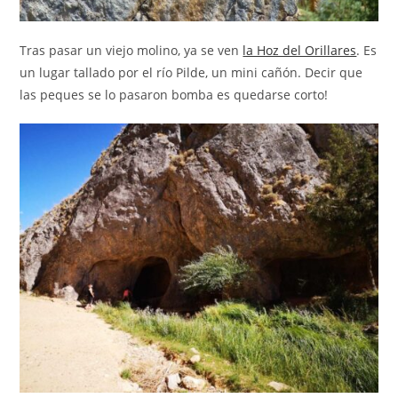
Tras pasar un viejo molino, ya se ven
la Hoz del Orillares
. Es
un lugar tallado por el río Pilde, un mini cañón. Decir que
las peques se lo pasaron bomba es quedarse corto!